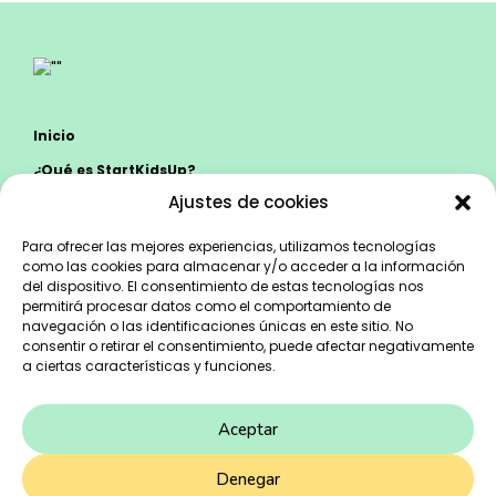
Inicio
¿Qué es StartKidsUp?
Ajustes de cookies
Colegios
Familias
Para ofrecer las mejores experiencias, utilizamos tecnologías
como las cookies para almacenar y/o acceder a la información
Equipo
del dispositivo. El consentimiento de estas tecnologías nos
permitirá procesar datos como el comportamiento de
Contacta
navegación o las identificaciones únicas en este sitio. No
Blog
consentir o retirar el consentimiento, puede afectar negativamente
a ciertas características y funciones.
hello@startkidsup.com
Aceptar
+34 652 21 44 88
Denegar