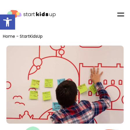
Abrir barra de herramientas
Home
-
StartKidsUp