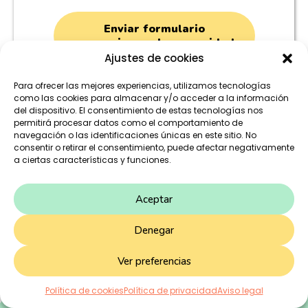
Enviar formulario
para unirme a la comunidad
Ajustes de cookies
Este sitio está protegido por reCAPTCHA y la
Política de
Para ofrecer las mejores experiencias, utilizamos tecnologías
Privacidad
y
Términos de servicio
de Google aplican.
como las cookies para almacenar y/o acceder a la información
del dispositivo. El consentimiento de estas tecnologías nos
permitirá procesar datos como el comportamiento de
navegación o las identificaciones únicas en este sitio. No
consentir o retirar el consentimiento, puede afectar negativamente
a ciertas características y funciones.
Aceptar
Denegar
Ver preferencias
Política de cookies
Política de privacidad
Aviso legal